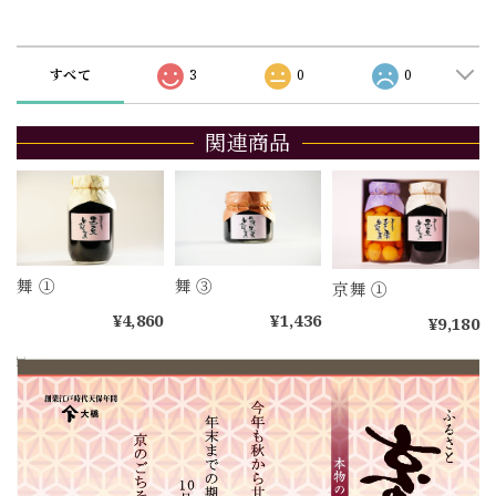
ショップの評価
すべて
3
0
0
関連商品
舞 ①
舞 ③
京舞 ①
¥4,860
¥1,436
¥9,180