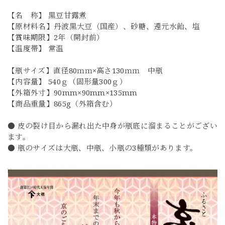
【名 称】 黒豆甘露煮
【原材料名】丹波黒大豆（国産）、砂糖、還元水飴、塩
【賞味期限】2年（開封前）
【温度帯】 常温
【瓶サイズ】直径80ｍｍ×高さ130ｍｍ 中瓶
【内容量】 540ｇ（固形量300ｇ）
【外箱外寸】90mm×90mm×135mm
【商品重量】865g（外箱含む）
● 皮の裂け目から漏れ出た中身が瓶底に溜まることがござい
ます。
● 瓶のサイズは大瓶、中瓶、小瓶の3種類があります。