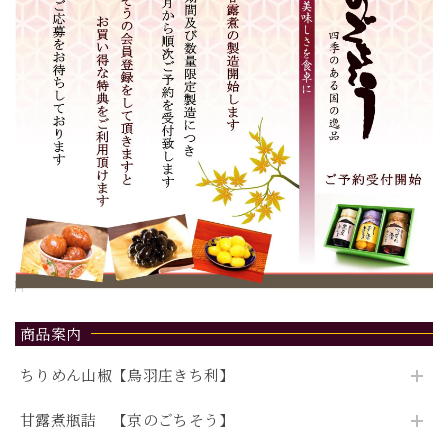
商品案内
ちりめん山椒【鳥羽庄きち利】
甘露煮瓶詰 【京のごちそう】