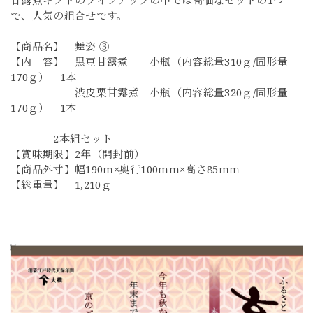
甘露煮ギフトのラインナップの中では高価なセットの1つ
で、人気の組合せです。
【商品名】 舞姿 ③
【内 容】 黒豆甘露煮 小瓶（内容総量310ｇ/固形量
170ｇ） 1本
渋皮栗甘露煮 小瓶（内容総量320ｇ/固形量
170ｇ） 1本
2本組セット
【賞味期限】2年（開封前）
【商品外寸】幅190ｍ×奥行100ｍｍ×高さ85ｍｍ
【総重量】 1,210ｇ