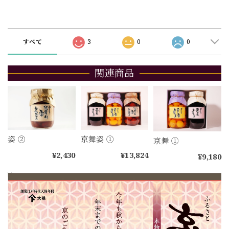
ショップの評価
すべて
3
0
0
関連商品
姿 ②
京舞姿 ①
京舞 ①
¥2,430
¥13,824
¥9,180