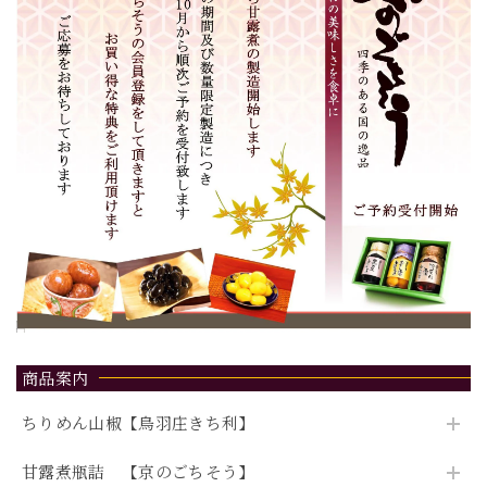
商品案内
ちりめん山椒【鳥羽庄きち利】
甘露煮瓶詰 【京のごちそう】