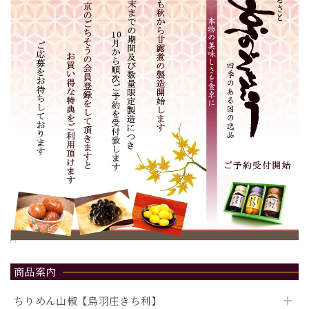
商品案内
ちりめん山椒【鳥羽庄きち利】