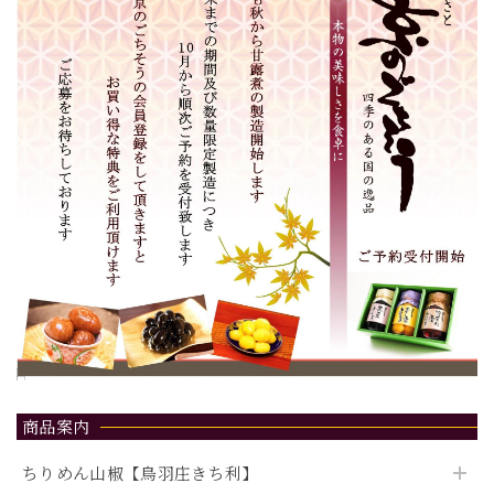
商品案内
ちりめん山椒【鳥羽庄きち利】