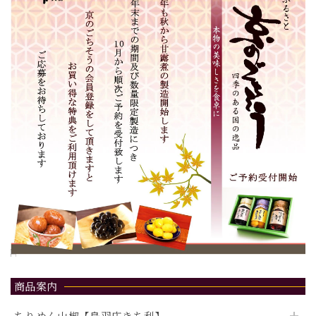
商品案内
ちりめん山椒【鳥羽庄きち利】